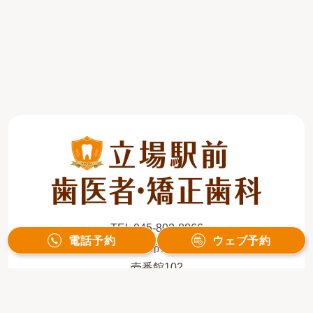
TEL 045-803-8866
電話予約
ウェブ予約
〒245-0012 神奈川県横浜市泉区中田北1-1-34 Qualista
壱番館102
診療時間
月
火
水
木
金
土
日
祝